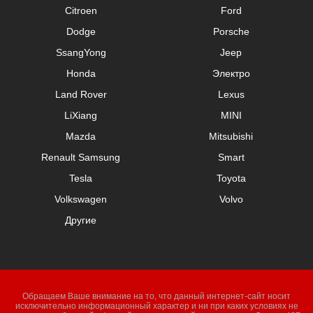
Citroen
Ford
Dodge
Porsche
SsangYong
Jeep
Honda
Электро
Land Rover
Lexus
LiXiang
MINI
Mazda
Mitsubishi
Renault Samsung
Smart
Tesla
Toyota
Volkswagen
Volvo
Другие
Обращаем Ваше внимание на то, что данный интернет-сайт носит
исключительно информационный характер и ни при каких условиях не