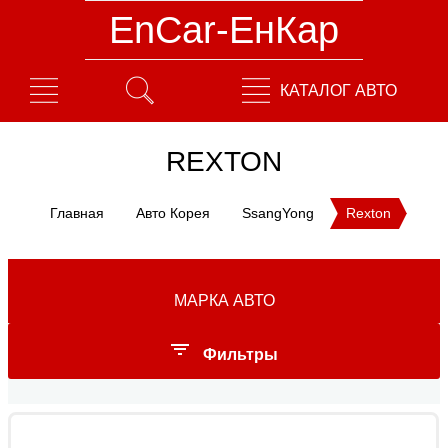
EnCar-ЕнКар
КАТАЛОГ АВТО
REXTON
Главная
Авто Корея
SsangYong
Rexton
МАРКА АВТО
Фильтры
Год выпуска: