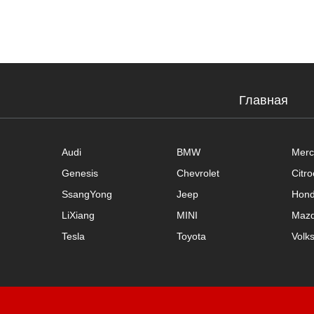
Главная
Audi
BMW
Merc
Genesis
Chevrolet
Citr
SsangYong
Jeep
Hon
LiXiang
MINI
Maz
Tesla
Toyota
Volk