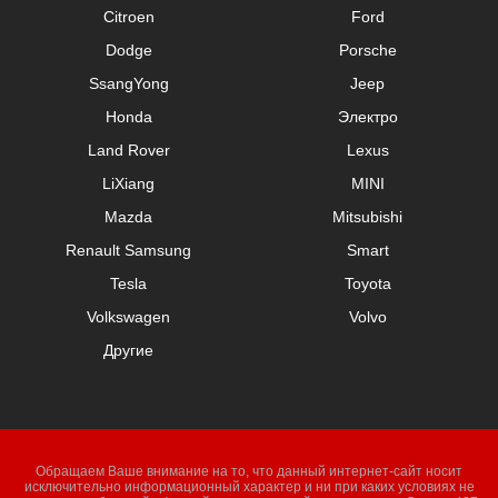
Citroen
Ford
Dodge
Porsche
SsangYong
Jeep
Honda
Электро
Land Rover
Lexus
LiXiang
MINI
Mazda
Mitsubishi
Renault Samsung
Smart
Tesla
Toyota
Volkswagen
Volvo
Другие
Обращаем Ваше внимание на то, что данный интернет-сайт носит
исключительно информационный характер и ни при каких условиях не