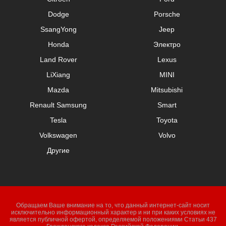
Dodge
Porsche
SsangYong
Jeep
Honda
Электро
Land Rover
Lexus
LiXiang
MINI
Mazda
Mitsubishi
Renault Samsung
Smart
Tesla
Toyota
Volkswagen
Volvo
Другие
Обращаем Ваше внимание на то, что данный интернет-сайт носит
исключительно информационный характер и ни при каких условиях не
является публичной офертой, определяемой положениями Статьи 437