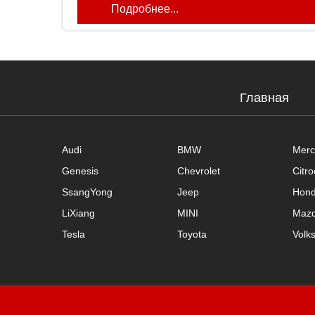
Подробнее...
Главная
Audi
BMW
Merc
Genesis
Chevrolet
Citr
SsangYong
Jeep
Hon
LiXiang
MINI
Maz
Tesla
Toyota
Volk