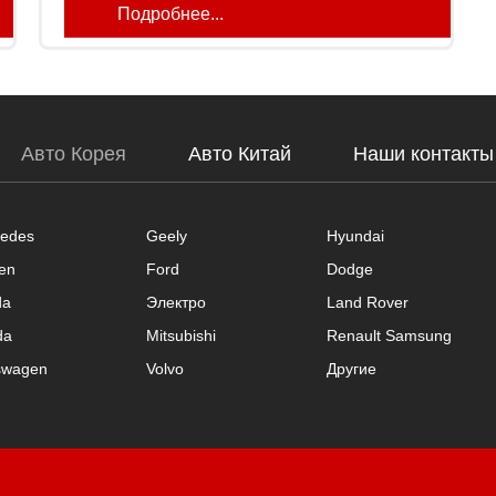
Подробнее...
Авто Корея
Авто Китай
Наши контакты
edes
Geely
Hyundai
oen
Ford
Dodge
da
Электро
Land Rover
da
Mitsubishi
Renault Samsung
swagen
Volvo
Другие