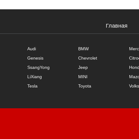
Главная
Audi
BMW
Merc
Genesis
Chevrolet
Citr
SsangYong
Jeep
Hon
LiXiang
MINI
Maz
Tesla
Toyota
Volk