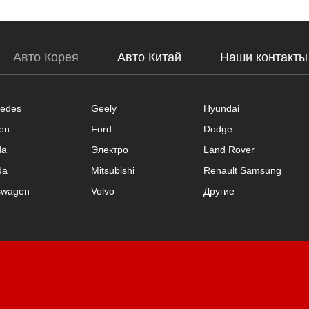
Авто Корея
Авто Китай
Наши контакты
edes
Geely
Hyundai
oen
Ford
Dodge
da
Электро
Land Rover
da
Mitsubishi
Renault Samsung
swagen
Volvo
Другие