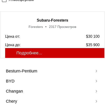
Subaru-Foresters
Foresters
2317 Просмотров
Цена от:
$30 100
Цена до:
$35 900
Подробнее...
Besturn-Pentium
BYD
Pentium B70
Changan
Pentium T77
Corvette 07
Pentium T55
Chery
Don DM
Auchan X5