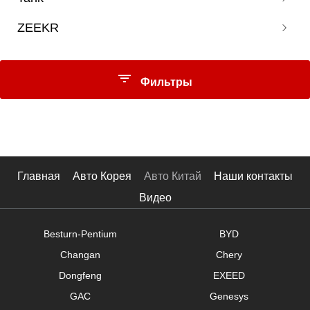
Terra
ZEEKR
300
Navarre
500
Tule
009
Фильтры
001
10
Цена
Главная
Авто Корея
Авто Китай
Наши контакты
Видео
$
-
$
Besturn-Pentium
BYD
Кузов
Changan
Chery
Хэтчбек
Dongfeng
EXEED
Минивэн
GAC
Genesys