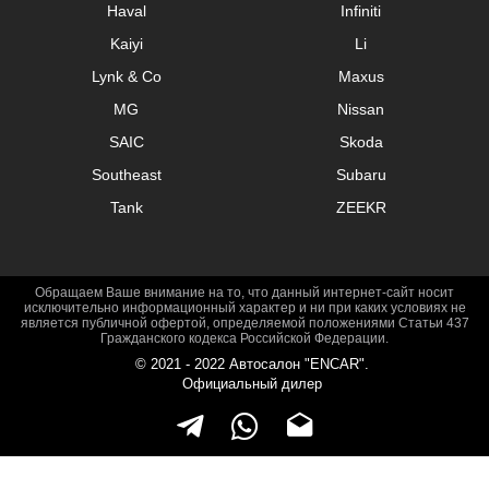
Haval
Infiniti
SUV
Kaiyi
Li
Седан
Lynk & Co
Maxus
Roadster
MG
Nissan
SAIC
Skoda
Универсал
Southeast
Subaru
Pickup
Tank
ZEEKR
микроавтобус
Привод
Обращаем Ваше внимание на то, что данный интернет-сайт носит
исключительно информационный характер и ни при каких условиях не
является публичной офертой, определяемой положениями Статьи 437
Передний
Гражданского кодекса Российской Федерации.
© 2021 - 2022 Автосалон "ENCAR".
Полный
Официальный дилер
Задний
Двигатель