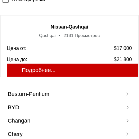
Nissan-Qashqai
Qashqai
2181 Просмотров
Цена от:
$17 000
Цена до:
$21 800
Подробнее...
Besturn-Pentium
BYD
Pentium B70
Changan
Pentium T77
Corvette 07
Pentium T55
Chery
Don DM
Auchan X5