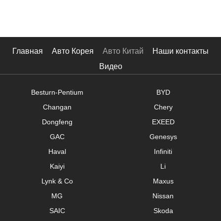
10
Цена
Главная
Авто Корея
Авто Китай
Наши контакты
Видео
$
-
$
Besturn-Pentium
BYD
Кузов
Changan
Chery
Хэтчбек
Dongfeng
EXEED
Минивэн
GAC
Genesys
Haval
Infiniti
SUV
Kaiyi
Li
Седан
Lynk & Co
Maxus
Roadster
MG
Nissan
SAIC
Skoda
Универсал