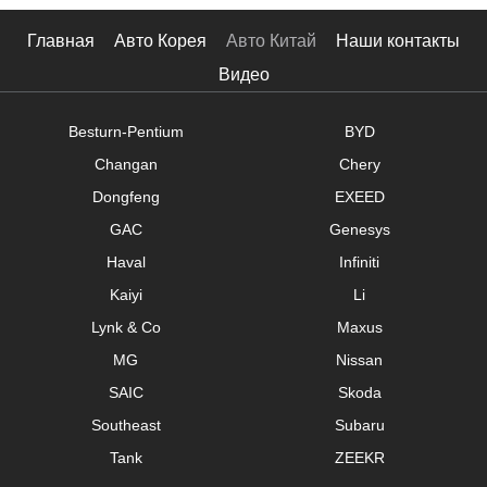
Navarre
Главная
Авто Корея
Авто Китай
Наши контакты
Tule
Видео
$
-
$
Besturn-Pentium
BYD
Кузов
Changan
Chery
Хэтчбек
Dongfeng
EXEED
Минивэн
GAC
Genesys
Haval
Infiniti
SUV
Kaiyi
Li
Седан
Lynk & Co
Maxus
Roadster
MG
Nissan
SAIC
Skoda
Универсал
Southeast
Subaru
Pickup
Tank
ZEEKR
микроавтобус