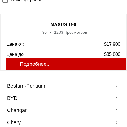
MAXUS T90
T90
1233 Просмотров
Цена от:
$17 900
Цена до:
$35 800
Подробнее...
Besturn-Pentium
BYD
Pentium B70
Changan
Pentium T77
Corvette 07
Pentium T55
Chery
Don DM
Auchan X5