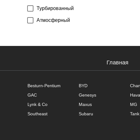
Турбированный
Атмосферный
Главная
Besturn-Pentium
BYD
Cha
GAC
Genesys
Hava
Lynk & Co
Maxus
MG
Southeast
Subaru
Tank