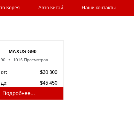
то Корея
Авто Китай
Наши контакты
MAXUS G90
G90
1016 Просмотров
от:
$30 300
 до:
$45 450
Подробнее...