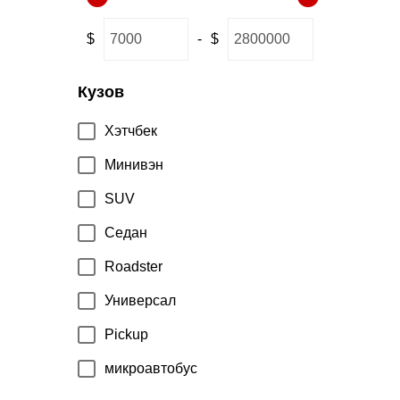
Qi Jun Glory
XV
10
$
-
$
ARIYA3
Loulan
Кузов
Terra
Хэтчбек
Navarre
Минивэн
Tule
SUV
Седан
Roadster
Универсал
Pickup
микроавтобус