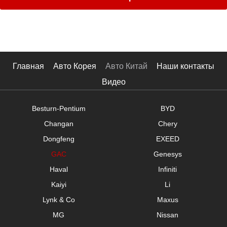
001
ARIYA3
XV
10
Loulan
Цена
Terra
Navarre
Главная
Авто Корея
Авто Китай
Наши контакты
Tule
Видео
$
-
$
Besturn-Pentium
BYD
Кузов
Changan
Chery
Хэтчбек
Dongfeng
EXEED
Минивэн
GAC
Genesys
Haval
Infiniti
SUV
Kaiyi
Li
Седан
Lynk & Co
Maxus
Roadster
MG
Nissan