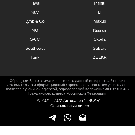
Haval
Infiniti
SUV
Kaiyi
Li
Седан
Lynk & Co
Maxus
Roadster
MG
Nissan
SAIC
Skoda
Универсал
Southeast
Subaru
Pickup
Tank
ZEEKR
микроавтобус
Привод
Обращаем Ваше внимание на то, что данный интернет-сайт носит
исключительно информационный характер и ни при каких условиях не
является публичной офертой, определяемой положениями Статьи 437
Передний
Гражданского кодекса Российской Федерации.
© 2021 - 2022 Автосалон "ENCAR".
Полный
Официальный дилер
Задний
Двигатель