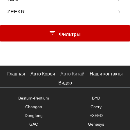
BRZ
T90
Octavia
DX7
Qashqai
ZEEKR
Crosstrek
Territory
300
Xinrui
DX8S
Qi Jun
Foresters
V80
500
Kodiak GT
009
Qi Jun Glory
Outback
Xintu V70
Фильтры
001
ARIYA3
XV
10
Loulan
Цена
Terra
Navarre
Главная
Авто Корея
Авто Китай
Наши контакты
Tule
Видео
$
-
$
Besturn-Pentium
BYD
Кузов
Changan
Chery
Хэтчбек
Dongfeng
EXEED
Минивэн
GAC
Genesys