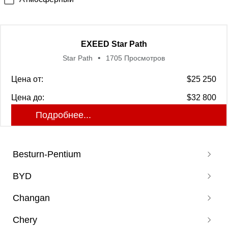
EXEED Star Path
Star Path
1705 Просмотров
Цена от:
$25 250
Цена до:
$32 800
Подробнее...
Besturn-Pentium
BYD
Pentium B70
Changan
Pentium T77
Corvette 07
Pentium T55
Chery
Don DM
Auchan X5