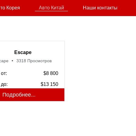
то Корея
Авто Китай
Наши контакты
Escape
cape
3318 Просмотров
от:
$8 800
 до:
$13 150
Подробнее...