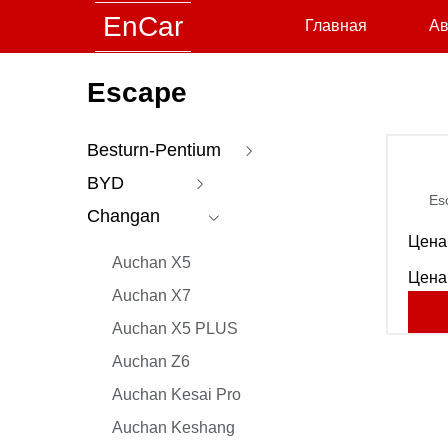
EnCar
Главная
Ав
Escape
Besturn-Pentium
BYD
Pentium B70
Es
Changan
Pentium T77
Corvette 07
Цена 
Pentium T55
Don DM
Auchan X5
Цена
Pentium B70S
dolphin
Auchan X7
Pentium E01
Don EV
Auchan X5 PLUS
Pentium T99
E2
Auchan Z6
Pentium NAT
E9
Auchan Kesai Pro
Pentium M9
MAX DM
Auchan Keshang