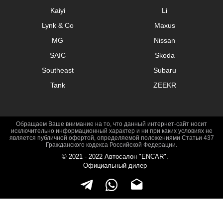
Kaiyi
Li
Седан
Lynk & Co
Maxus
Roadster
MG
Nissan
SAIC
Skoda
Универсал
Southeast
Subaru
Pickup
Tank
ZEEKR
микроавтобус
Привод
Обращаем Ваше внимание на то, что данный интернет-сайт носит
исключительно информационный характер и ни при каких условиях не
является публичной офертой, определяемой положениями Статьи 437
Передний
Гражданского кодекса Российской Федерации.
© 2021 - 2022 Автосалон "ENCAR".
Полный
Официальный дилер
Задний
Двигатель