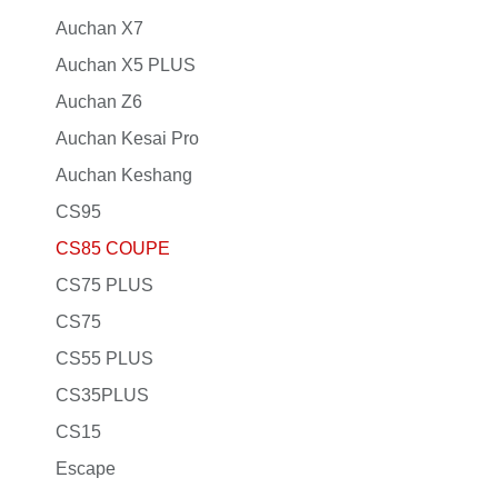
Pentium B70S
dolphin
Auchan X7
Pentium E01
Don EV
Auchan X5 PLUS
Pentium T99
E2
Auchan Z6
Pentium NAT
E9
Auchan Kesai Pro
Pentium M9
MAX DM
Auchan Keshang
Meta PLUS
CS95
Seal
CS85 COUPE
Song PLUS DM
CS75 PLUS
Song PLUS EV
CS75
Song Pro DM
CS55 PLUS
Seagull
CS35PLUS
CS15
Escape