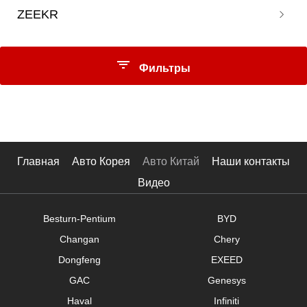
DX7
Qashqai
ZEEKR
Crosstrek
Territory
300
Xinrui
DX8S
Qi Jun
Foresters
V80
500
Kodiak GT
009
Qi Jun Glory
Outback
Xintu V70
Фильтры
001
ARIYA3
XV
10
Loulan
Цена
Terra
Navarre
Главная
Авто Корея
Авто Китай
Наши контакты
Tule
Видео
$
-
$
Besturn-Pentium
BYD
Кузов
Changan
Chery
Хэтчбек
Dongfeng
EXEED
Минивэн
GAC
Genesys
Haval
Infiniti
SUV