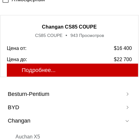
Changan CS85 COUPE
CS85 COUPE
943 Просмотров
Цена от:
$16 400
Цена до:
$22 700
Подробнее...
Besturn-Pentium
BYD
Pentium B70
Changan
Pentium T77
Corvette 07
Pentium T55
Don DM
Auchan X5