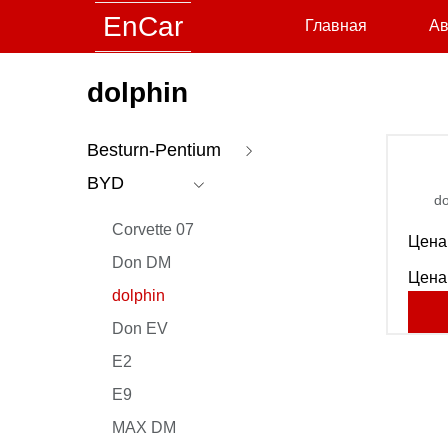
EnCar
Главная
Ав
dolphin
Besturn-Pentium
BYD
Pentium B70
do
Pentium T77
Corvette 07
Цена 
Pentium T55
Don DM
Цена
Pentium B70S
dolphin
Pentium E01
Don EV
Pentium T99
E2
Pentium NAT
E9
Pentium M9
MAX DM