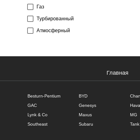
Газ
Турбированный
Атмосферный
Главная
Besturn-Pentium
BYD
Cha
GAC
Genesys
Hava
Lynk & Co
Maxus
MG
Southeast
Subaru
Tank