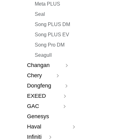
Meta PLUS
Seal
Song PLUS DM
Song PLUS EV
Song Pro DM
Seagull
Changan
Chery
Auchan X5
Dongfeng
Auchan X7
Arrizo 5 GT
EXEED
Auchan X5 PLUS
Explore 06
Fengxing M7
GAC
Auchan Z6
Tiggo 3
Fengxing T5
Star Path
Genesys
Auchan Kesai Pro
Tiggo 3x
Fengxing T5 EVO
Starway
GS3
Haval
Auchan Keshang
Tiggo 5X
Fengxing yachts
Xingtu TX
Shadow Leopard
Infiniti