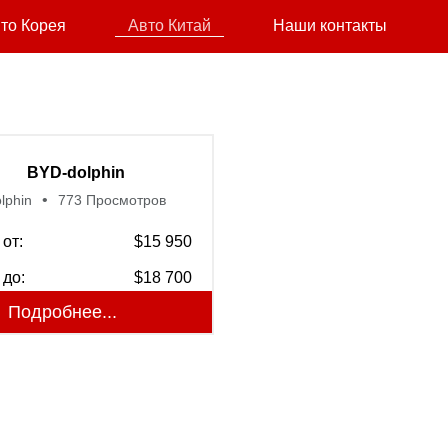
то Корея
Авто Китай
Наши контакты
BYD-dolphin
lphin
773 Просмотров
от:
$15 950
 до:
$18 700
Подробнее...