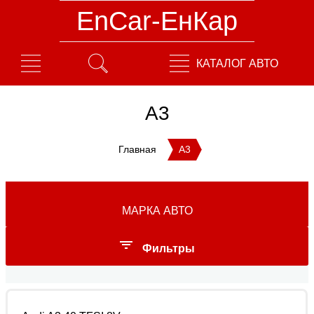
EnCar-ЕнКар
КАТАЛОГ АВТО
A3
Главная
A3
МАРКА АВТО
Фильтры
Год выпуска: